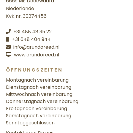
6669 ME Dodewaard
Niederlande
KvK nr. 30274456
+31 488 48 35 22
+31 648 404 944
info@arundoreed.nl
www.arundoreed.nl
ÖFFNUNGSZEITEN
Montag
nach vereinbarung
Dienstag
nach vereinbarung
Mittwoch
nach vereinbarung
Donnerstag
nach vereinbarung
Freitag
nach vereinbarung
Samstag
nach vereinbarung
Sonntag
geschlossen
Kontaktieren Sie uns