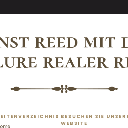
nst reed mit 
lure realer r
SEITENVERZEICHNIS
BESUCHEN SIE UNSER
WEBSITE
Home