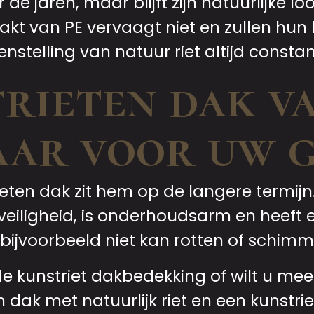
 de jaren, maar blijft zijn natuurlijke l
 van PE vervaagt niet en zullen hun k
genstelling van natuur riet altijd consta
trieten dak v
aar voor uw g
eten dak zit hem op de langere termijn.
eiligheid, is onderhoudsarm en heeft 
t bijvoorbeeld niet kan rotten of schimm
de kunstriet dakbedekking of wilt u mee
 dak met natuurlijk riet en een kunst