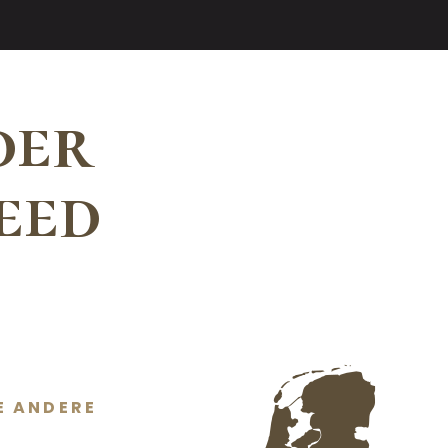
der
eed
E ANDERE