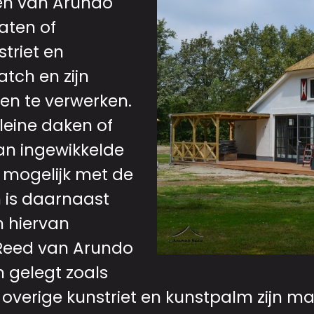
en van Arundo
laten of
triet en
atch en zijn
en te verwerken.
leine daken of
an ingewikkelde
s mogelijk met de
h is daarnaast
n hiervan
 Reed van Arundo
n gelegt zoals
e overige kunstriet en kunstpalm zijn ma