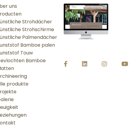
ber uns
roducten
ünstliche Strohdächer
ünstliche Strohschirme
ünstliche Palmendächer
unststof Bamboe palen
unststof Touw
evlochten Bamboe
atten
rchineering
lle produkte
rojekte
alerie
euigkeit
eziehungen
ontakt