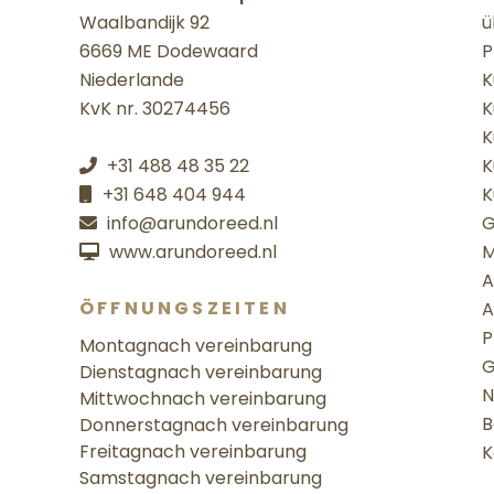
Waalbandijk 92
ü
6669 ME Dodewaard
P
Niederlande
K
KvK nr. 30274456
K
K
+31 488 48 35 22
K
+31 648 404 944
K
info@arundoreed.nl
G
www.arundoreed.nl
M
A
ÖFFNUNGSZEITEN
A
P
Montag
nach vereinbarung
G
Dienstag
nach vereinbarung
N
Mittwoch
nach vereinbarung
B
Donnerstag
nach vereinbarung
Freitag
nach vereinbarung
K
Samstag
nach vereinbarung