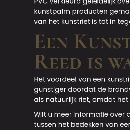
PVC verkleurd geleidelijk over
kunstpalm producten gemaakt
van het kunstriet is tot in te
Een Kuns
Reed is w
Het voordeel van een kunstri
gunstiger doordat de brandv
als natuurlijk riet, omdat he
Wilt u meer informatie over 
tussen het bedekken van een