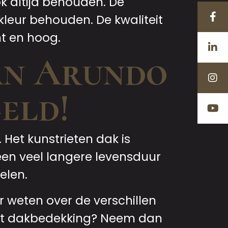
ook altijd behouden. De
leur behouden. De kwaliteit
nt en hoog.
an Arundo
eld!
 Het kunstrieten dak is
een veel langere levensduur
elen.
r weten over de verschillen
riet dakbedekking? Neem dan