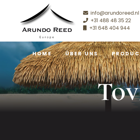
info@arundoreed.nl
+31 488 48 35 22
+31 648 404 944
HOME
ÜBER UNS
PRODUC
Tov